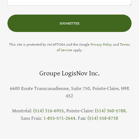
SOUMETTRE
This site is protected by reCAPTCHA and the Google
Privacy Policy
and
Terms
of Service
apply.
Groupe LogisNov Inc.
6600 Route Transcanadienne, Suite 750, Pointe-Claire, H9R
4S2
Montréal:
(514) 316-6955
, Pointe-Claire:
(514) 360-5788
,
Sans Frais:
1-855-571-2644
, Fax:
(514) 558-8738